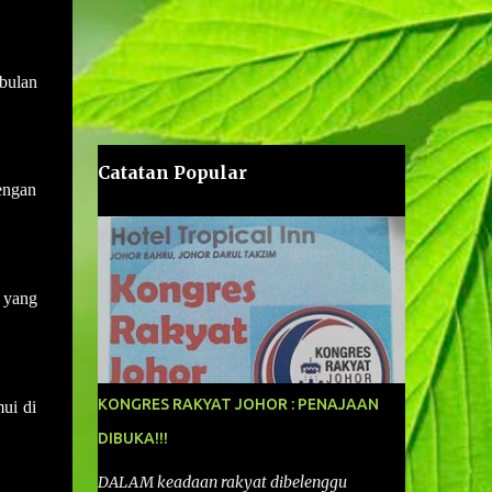
bulan
Catatan Popular
engan
 yang
KONGRES RAKYAT JOHOR : PENAJAAN
ui di
DIBUKA!!!
DALAM keadaan rakyat dibelenggu