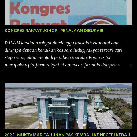
KONGRES RAKYAT JOHOR : PENAJAAN DIBUKA!!!
DALAM keadaan rakyat dibelenggu masalah ekonomi dan
dihimpit dengan kenaikan kos sara hidup, rakyat tercari-cari
siapa yang akan menjadi pembela mereka. Kongres ini
merupakan platform rakyat utk mencari formula dan pelan
tindakan rakyat utk menghadapi masalah yang membelenggu
segenap kehidupan rakyat. Bermula dengan Kongres Rakyat
pertama yang telah diadakan pada 12 September 2015 di Shah
Alam, Selangor, di peringkat kebangsaan dengan tema
“MEMBINA MALAYSIA SEJAHTERA”, Kongre s Rakyat di
peringkat negeri-negeri mula diadakan. Isu-isu rakyat yang telah
ditimbulkan di peringkat kebangsaan termasuklah isu-isu
ekonomi, sosial, pendidikan, pengurusan sumber, kesihatan,
budaya, pembangunan bandar dan desa, kos dan kualiti hidup
2025 : MUKTAMAR TAHUNAN PAS KEMBALI KE NEGERI KEDAH