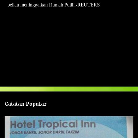
beliau meninggalkan Rumah Putih.-REUTERS
U
l
a
s
a
n
Catatan Popular