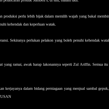
is pelancaran produk Sambell’s, di sini, malam tadi.
an produksi perlu lebih bijak dalam memilih wajah yang bakal membin
uhi kehendak dan keperluan watak.
eransi. Sekiranya perlukan pelakon yang boleh penuhi kehendak watak
t yang ramai, awak harap lakonannya seperti Zul Ariffin. Semua itu
kan kerjayanya dalam bidang perniagaan yang menjual sambal gepuk, 
-UTUSAN