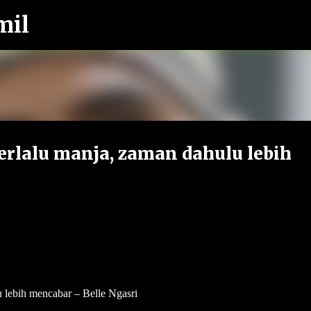
mil
Langkau ke kandungan utama
erlalu manja, zaman dahulu lebih
u lebih mencabar – Belle Ngasri