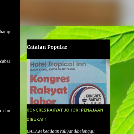
rharap
Catatan Popular
cabar
KONGRES RAKYAT JOHOR : PENAJAAN
h dan
DIBUKA!!!
DALAM keadaan rakyat dibelenggu