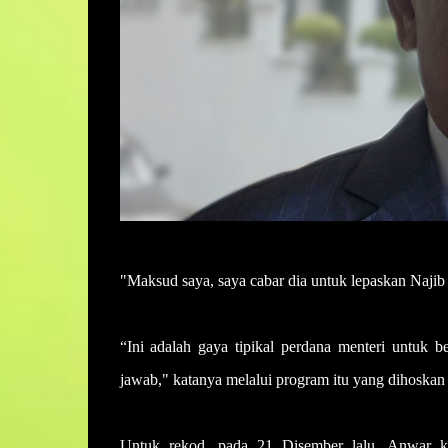
"Maksud saya, saya cabar dia untuk lepaskan Najib j
“Ini adalah gaya tipikal perdana menteri untuk be
jawab," katanya melalui program itu yang dihoskan 
Untuk rekod, pada 21 Disember lalu, Anwar k