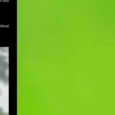
 rasa
dilak...
elesai