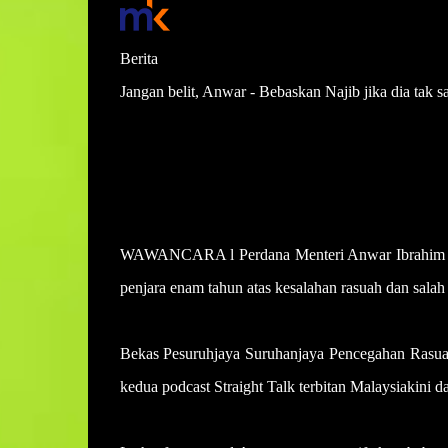
Berita
Jangan belit, Anwar - Bebaskan Najib jika dia tak sa
KiniTV & Wartawan Malaysiakini
Diterbitkan: Feb 24, 2025 8:24 AM
Dikemaskini: 8:29 AM
WAWANCARA l Perdana Menteri Anwar Ibrahim di
penjara enam tahun atas kesalahan rasuah dan salah
Bekas Pesuruhjaya Suruhanjaya Pencegahan Rasuah
kedua podcast Straight Talk terbitan Malaysiakini 