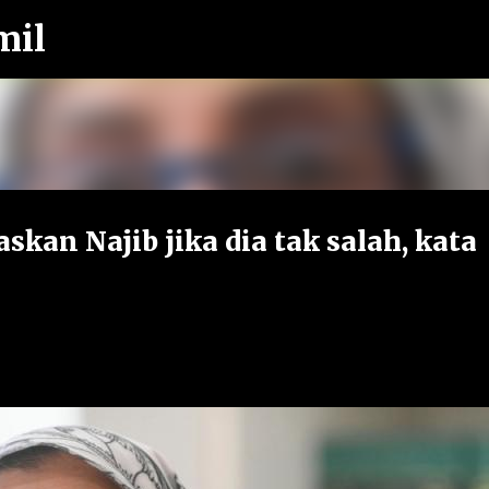
mil
Langkau ke kandungan utama
skan Najib jika dia tak salah, kata