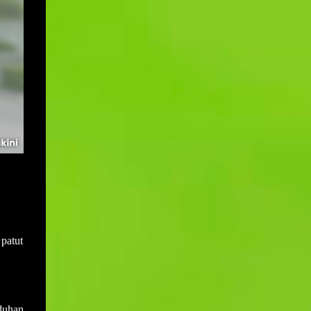
 patut
duhan