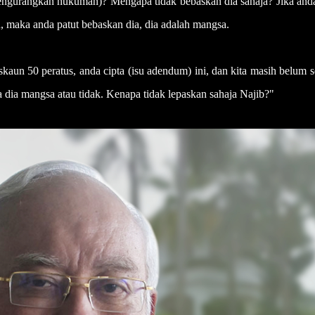
engurangkan hukuman)? Mengapa tidak bebaskan dia sahaja? Jika anda
n, maka anda patut bebaskan dia, dia adalah mangsa.
skaun 50 peratus, anda cipta (isu adendum) ini, dan kita masih belum s
 dia mangsa atau tidak. Kenapa tidak lepaskan sahaja Najib?"