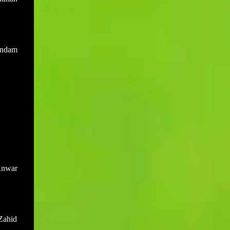
endam
Anwar
Zahid