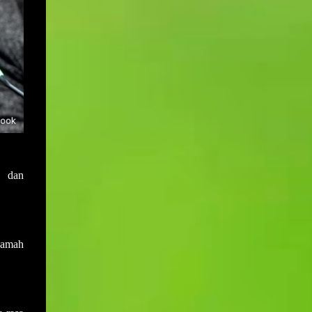
sewaktu mesyuarat yang terdahulu.
Muktamar PAS bukan hanya medan
Disebabkan salah anggap ini menyebabkan
bermuhasabah tetapi juga mampu
adakalanya keputusan yang dicapai di
menyumbang secara langsung kepada
dalam mesyuarat yang lalu akan berlalu
peningkatan kepada pendapatan negeri dan
begitu sahaja akibat daripada tiada
rakyat deng...
daripada mana-mana ahli mesyuarat yang
menyentuh atau bertanya dengan
perkembangan keputusan yang telah
dicapai. Sebagai contohnya, mesyuarat
telah mencapai keputusan untuk membeli
sebuah van bagi kegunaan operasi sekolah.
h dan
Namun disebabkan keputusan ini tidak ada
tindakan daripada mana-mana pihak dan
ianya juga tidak dibangkitkan di dalam
mesyuarat yang seterusnya maka ia akan
kamah
hanya tinggal sebagai keputusan sahaja
tanpa tindakan. Setiap tindakan yang perlu
disiapkan pada atau sebelum tarikh
mesyuarat perlu disahkan sama ada telah