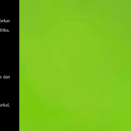
sewaktu mesyuarat yang terdahulu.
Muktamar PAS bukan hanya medan
Disebabkan salah anggap ini menyebabkan
bermuhasabah tetapi juga mampu
adakalanya keputusan yang dicapai di
menyumbang secara langsung kepada
 bekas
dalam mesyuarat yang lalu akan berlalu
peningkatan kepada pendapatan negeri dan
rika,
begitu sahaja akibat daripada tiada
rakyat deng...
daripada mana-mana ahli mesyuarat yang
menyentuh atau bertanya dengan
perkembangan keputusan yang telah
dicapai. Sebagai contohnya, mesyuarat
telah mencapai keputusan untuk membeli
sebuah van bagi kegunaan operasi sekolah.
s dan
Namun disebabkan keputusan ini tidak ada
tindakan daripada mana-mana pihak dan
ianya juga tidak dibangkitkan di dalam
mesyuarat yang seterusnya maka ia akan
ekal,
hanya tinggal sebagai keputusan sahaja
tanpa tindakan. Setiap tindakan yang perlu
disiapkan pada atau sebelum tarikh
mesyuarat perlu disahkan sama ada telah