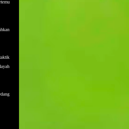
ertemu
ahkan
aktik
ilayah
edang