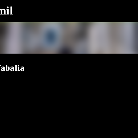
mil
Langkau ke kandungan utama
Jabalia