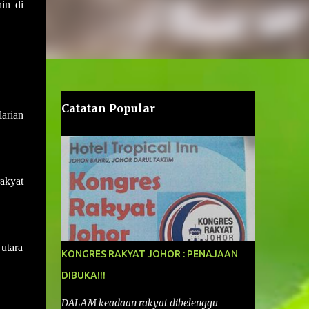
in di
Catatan Popular
arian
akyat
utara
KONGRES RAKYAT JOHOR : PENAJAAN
DIBUKA!!!
DALAM keadaan rakyat dibelenggu