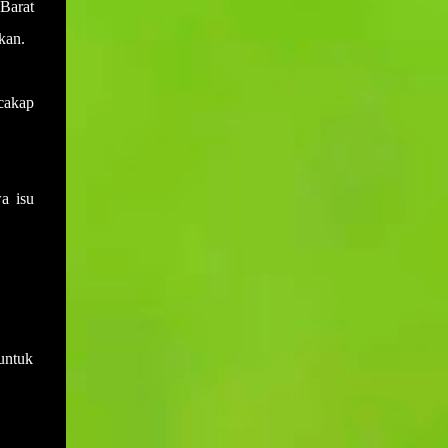
Barat
dilak...
kan.
ucakap
a isu
 untuk