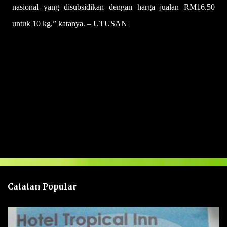
nasional yang disubsidikan dengan harga jualan RM16.50
untuk 10 kg,” katanya. – UTUSAN
U
l
a
s
a
n
Catatan Popular