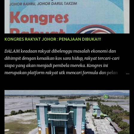
KONGRES RAKYAT JOHOR : PENAJAAN DIBUKA!!!
DALAM keadaan rakyat dibelenggu masalah ekonomi dan
dihimpit dengan kenaikan kos sara hidup, rakyat tercari-cari
siapa yang akan menjadi pembela mereka. Kongres ini
merupakan platform rakyat utk mencari formula dan pelan
tindakan rakyat utk menghadapi masalah yang membelenggu
segenap kehidupan rakyat. Bermula dengan Kongres Rakyat
pertama yang telah diadakan pada 12 September 2015 di Shah
Alam, Selangor, di peringkat kebangsaan dengan tema
“MEMBINA MALAYSIA SEJAHTERA”, Kongre s Rakyat di
peringkat negeri-negeri mula diadakan. Isu-isu rakyat yang telah
ditimbulkan di peringkat kebangsaan termasuklah isu-isu
ekonomi, sosial, pendidikan, pengurusan sumber, kesihatan,