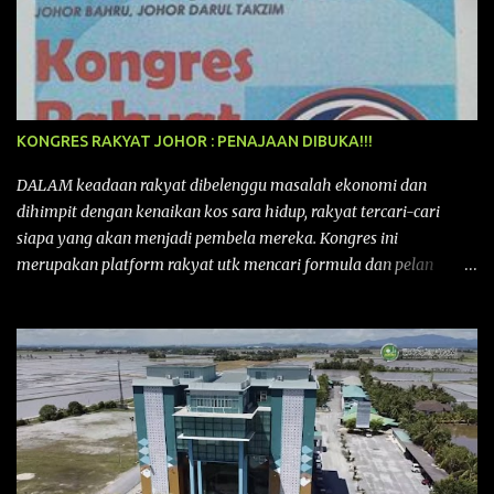
KONGRES RAKYAT JOHOR : PENAJAAN DIBUKA!!!
DALAM keadaan rakyat dibelenggu masalah ekonomi dan
dihimpit dengan kenaikan kos sara hidup, rakyat tercari-cari
siapa yang akan menjadi pembela mereka. Kongres ini
merupakan platform rakyat utk mencari formula dan pelan
tindakan rakyat utk menghadapi masalah yang membelenggu
segenap kehidupan rakyat. Bermula dengan Kongres Rakyat
pertama yang telah diadakan pada 12 September 2015 di Shah
Alam, Selangor, di peringkat kebangsaan dengan tema
“MEMBINA MALAYSIA SEJAHTERA”, Kongre s Rakyat di
peringkat negeri-negeri mula diadakan. Isu-isu rakyat yang telah
ditimbulkan di peringkat kebangsaan termasuklah isu-isu
ekonomi, sosial, pendidikan, pengurusan sumber, kesihatan,