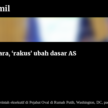
mil
Langkau ke kandungan utama
ra, ‘rakus’ ubah dasar AS
tah eksekutif di Pejabat Oval di Rumah Putih, Washington, DC, pa