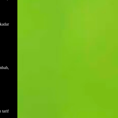
kadar
ambah,
 tarif