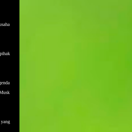
sewaktu mesyuarat yang terdahulu.
Muktamar PAS bukan hanya medan
Disebabkan salah anggap ini menyebabkan
bermuhasabah tetapi juga mampu
adakalanya keputusan yang dicapai di
menyumbang secara langsung kepada
dalam mesyuarat yang lalu akan berlalu
 usaha
peningkatan kepada pendapatan negeri dan
begitu sahaja akibat daripada tiada
rakyat deng...
daripada mana-mana ahli mesyuarat yang
menyentuh atau bertanya dengan
perkembangan keputusan yang telah
pihak
dicapai. Sebagai contohnya, mesyuarat
telah mencapai keputusan untuk membeli
sebuah van bagi kegunaan operasi sekolah.
Namun disebabkan keputusan ini tidak ada
genda
tindakan daripada mana-mana pihak dan
 Musk
ianya juga tidak dibangkitkan di dalam
mesyuarat yang seterusnya maka ia akan
hanya tinggal sebagai keputusan sahaja
tanpa tindakan. Setiap tindakan yang perlu
 yang
disiapkan pada atau sebelum tarikh
mesyuarat perlu disahkan sama ada telah