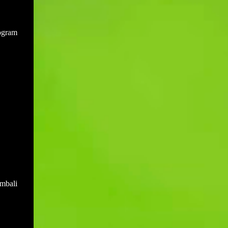
dilak...
ogram
mbali