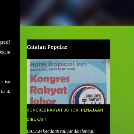
resif
Catatan Popular
egara
i isu
 balik
KONGRES RAKYAT JOHOR : PENAJAAN
DIBUKA!!!
DALAM keadaan rakyat dibelenggu