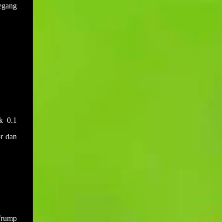
egang
k 0.1
r dan
 Trump