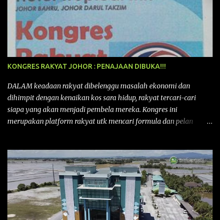
KONGRES RAKYAT JOHOR : PENAJAAN DIBUKA!!!
DALAM keadaan rakyat dibelenggu masalah ekonomi dan
dihimpit dengan kenaikan kos sara hidup, rakyat tercari-cari
siapa yang akan menjadi pembela mereka. Kongres ini
merupakan platform rakyat utk mencari formula dan pelan
tindakan rakyat utk menghadapi masalah yang membelenggu
segenap kehidupan rakyat. Bermula dengan Kongres Rakyat
pertama yang telah diadakan pada 12 September 2015 di Shah
Alam, Selangor, di peringkat kebangsaan dengan tema
“MEMBINA MALAYSIA SEJAHTERA”, Kongre s Rakyat di
peringkat negeri-negeri mula diadakan. Isu-isu rakyat yang telah
ditimbulkan di peringkat kebangsaan termasuklah isu-isu
ekonomi, sosial, pendidikan, pengurusan sumber, kesihatan,