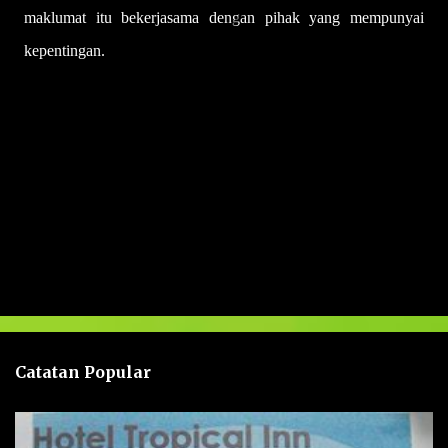
maklumat itu bekerjasama dengan pihak yang mempunyai
kepentingan.
U
l
a
s
a
n
Catatan Popular