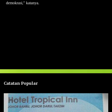
demokrasi," katanya.
U
l
a
s
a
n
Catatan Popular