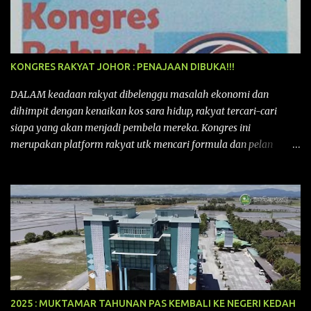
KONGRES RAKYAT JOHOR : PENAJAAN DIBUKA!!!
DALAM keadaan rakyat dibelenggu masalah ekonomi dan
dihimpit dengan kenaikan kos sara hidup, rakyat tercari-cari
siapa yang akan menjadi pembela mereka. Kongres ini
merupakan platform rakyat utk mencari formula dan pelan
tindakan rakyat utk menghadapi masalah yang membelenggu
segenap kehidupan rakyat. Bermula dengan Kongres Rakyat
pertama yang telah diadakan pada 12 September 2015 di Shah
Alam, Selangor, di peringkat kebangsaan dengan tema
“MEMBINA MALAYSIA SEJAHTERA”, Kongre s Rakyat di
peringkat negeri-negeri mula diadakan. Isu-isu rakyat yang telah
ditimbulkan di peringkat kebangsaan termasuklah isu-isu
ekonomi, sosial, pendidikan, pengurusan sumber, kesihatan,
budaya, pembangunan bandar dan desa, kos dan kualiti hidup
2025 : MUKTAMAR TAHUNAN PAS KEMBALI KE NEGERI KEDAH