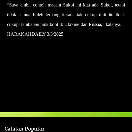
“Saya ambil contoh macam Sukoi ini kita ada Sukoi, tetapi
tidak semua boleh terbang kerana tak cukup duit itu tidak
cukup, tambahan pula konflik Ukraine dan Russia,” katanya. –
HARAKAHDAILY 3/3/2025
U
l
a
s
a
n
Catatan Popular