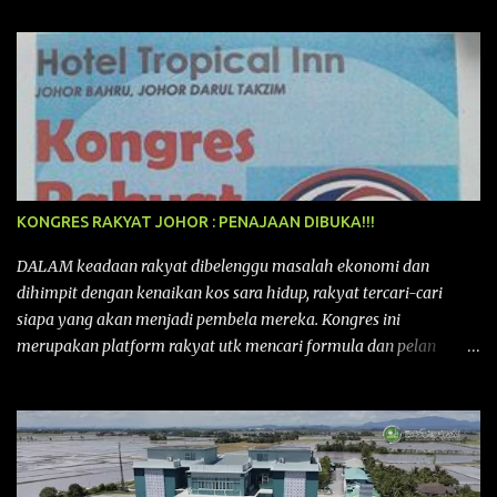
KONGRES RAKYAT JOHOR : PENAJAAN DIBUKA!!!
DALAM keadaan rakyat dibelenggu masalah ekonomi dan
dihimpit dengan kenaikan kos sara hidup, rakyat tercari-cari
siapa yang akan menjadi pembela mereka. Kongres ini
merupakan platform rakyat utk mencari formula dan pelan
tindakan rakyat utk menghadapi masalah yang membelenggu
segenap kehidupan rakyat. Bermula dengan Kongres Rakyat
pertama yang telah diadakan pada 12 September 2015 di Shah
Alam, Selangor, di peringkat kebangsaan dengan tema
“MEMBINA MALAYSIA SEJAHTERA”, Kongre s Rakyat di