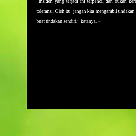
“Insiden yang terjadi ini terpencil dan bukan k
toleransi. Oleh itu, jangan kita mengambil tindaka
buat tindakan sendiri,” katanya. –
UTUSAN
U
l
a
s
a
n