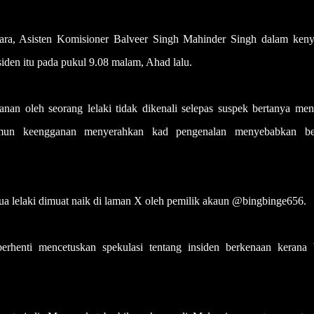
ara, Asisten Komisioner Balveer Singh Mahinder Singh dalam keny
en itu pada pukul 9.08 malam, Ahad lalu.
an oleh seorang lelaki tidak dikenali selepas suspek bertanya men
un keengganan menyerahkan kad pengenalan menyebabkan be
 dua lelaki dimuat naik di laman X oleh pemilik akaun @bingbinge656.
henti mencetuskan spekulasi tentang insiden berkenaan kerana 