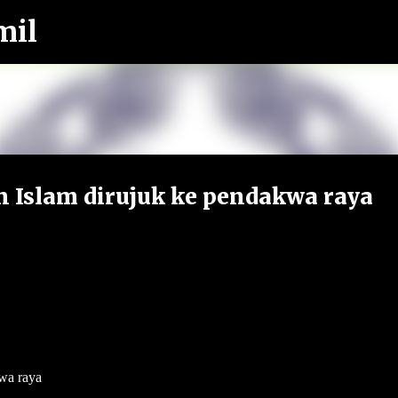
mil
Langkau ke kandungan utama
 Islam dirujuk ke pendakwa raya
wa raya