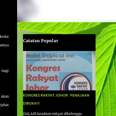
kedai
Catatan Popular
atnya
 bagi
KONGRES RAKYAT JOHOR : PENAJAAN
a akan
DIBUKA!!!
ejabat
DALAM keadaan rakyat dibelenggu