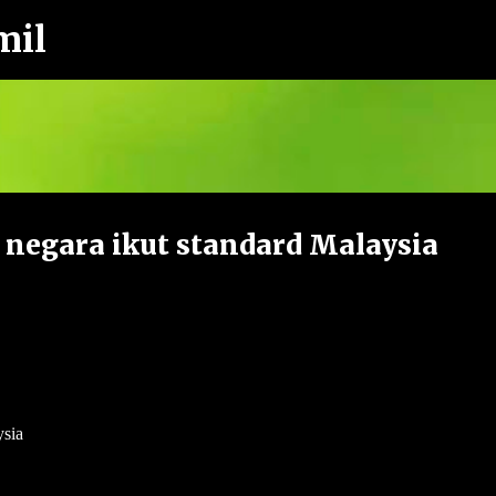
mil
Langkau ke kandungan utama
r negara ikut standard Malaysia
ysia