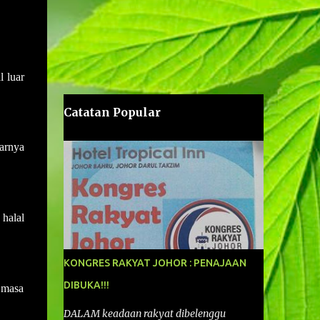
 luar
Catatan Popular
arnya
halal
KONGRES RAKYAT JOHOR : PENAJAAN
DIBUKA!!!
 masa
DALAM keadaan rakyat dibelenggu