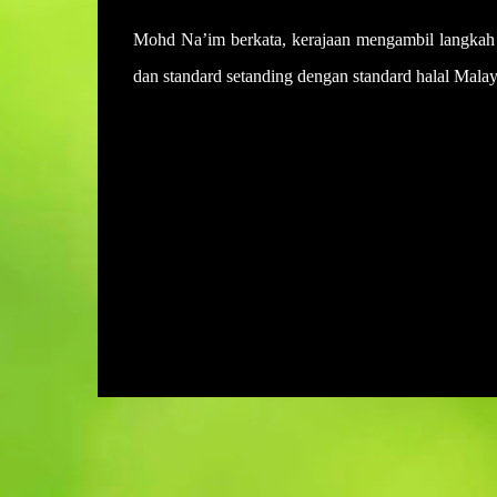
Mohd Na’im berkata, kerajaan mengambil langkah 
dan standard setanding dengan standard halal 
U
l
a
s
a
n