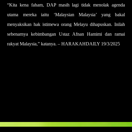
“Kita kena faham, DAP masih lagi tidak menolak agenda
utama mereka iaitu ‘Malaysian Malaysia’ yang bakal
menyaksikan hak istimewa orang Melayu dihapuskan. Inilah
sebenarnya kebimbangan Ustaz Afnan Hamimi dan ramai
rakyat Malaysia,” katanya. – HARAKAHDAILY 19/3/2025
U
l
a
s
a