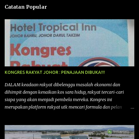
n
Catatan Popular
KONGRES RAKYAT JOHOR : PENAJAAN DIBUKA!!!
DALAM keadaan rakyat dibelenggu masalah ekonomi dan
dihimpit dengan kenaikan kos sara hidup, rakyat tercari-cari
siapa yang akan menjadi pembela mereka. Kongres ini
merupakan platform rakyat utk mencari formula dan pelan
tindakan rakyat utk menghadapi masalah yang membelenggu
segenap kehidupan rakyat. Bermula dengan Kongres Rakyat
pertama yang telah diadakan pada 12 September 2015 di Shah
Alam, Selangor, di peringkat kebangsaan dengan tema