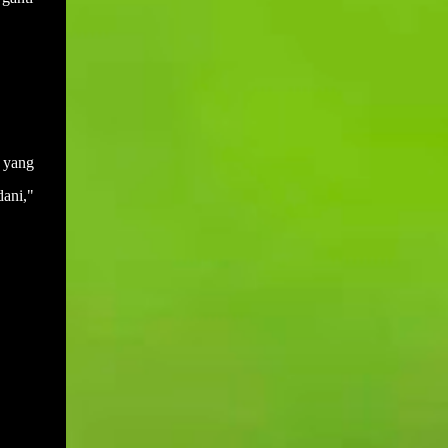
 yang
ani,"