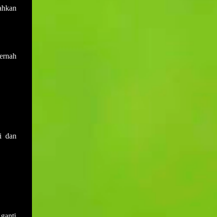
ahkan
ernah
i dan
 ganti