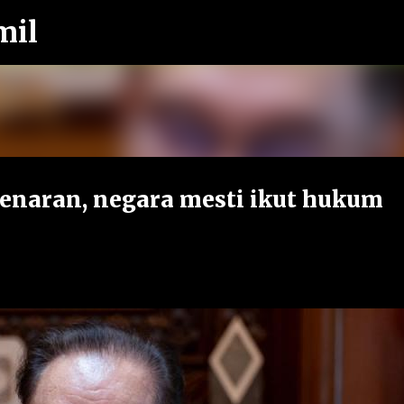
mil
Langkau ke kandungan utama
benaran, negara mesti ikut hukum