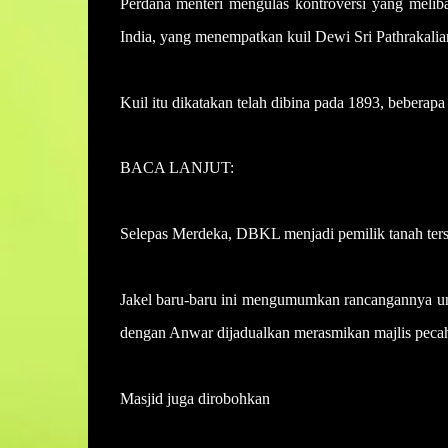
Perdana menteri mengulas kontroversi yang melib
India, yang menempatkan kuil Dewi Sri Pathrakali
Kuil itu dikatakan telah dibina pada 1893, beber
BACA LANJUT:
PANDUAN KINI l Menyorot isu p
Selepas Merdeka, DBKL menjadi pemilik tanah terseb
Jakel baru-baru ini mengumumkan rancangannya un
dengan Anwar dijadualkan merasmikan majlis pecah
Masjid juga dirobohkan