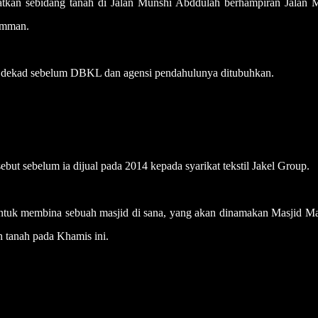
atkan sebidang tanah di Jalan Munshi Abddulah berhampiran Jalan M
amman.
apa dekad sebelum DBKL dan agensi pendahulunya ditubuhkan.
indah kuil Hindu di tengah KL
ut sebelum ia dijual pada 2014 kepada syarikat tekstil Jakel Group.
tuk membina sebuah masjid di sana, yang akan dinamakan Masjid Ma
 tanah pada Khamis ini.