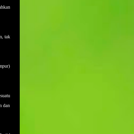
sewaktu mesyuarat yang terdahulu.
Muktamar PAS bukan hanya medan
ahkan
Disebabkan salah anggap ini menyebabkan
bermuhasabah tetapi juga mampu
adakalanya keputusan yang dicapai di
menyumbang secara langsung kepada
dalam mesyuarat yang lalu akan berlalu
peningkatan kepada pendapatan negeri dan
begitu sahaja akibat daripada tiada
rakyat deng...
m, tak
daripada mana-mana ahli mesyuarat yang
menyentuh atau bertanya dengan
perkembangan keputusan yang telah
dicapai. Sebagai contohnya, mesyuarat
umpur)
telah mencapai keputusan untuk membeli
sebuah van bagi kegunaan operasi sekolah.
Namun disebabkan keputusan ini tidak ada
tindakan daripada mana-mana pihak dan
ianya juga tidak dibangkitkan di dalam
suatu
mesyuarat yang seterusnya maka ia akan
an dan
hanya tinggal sebagai keputusan sahaja
tanpa tindakan. Setiap tindakan yang perlu
disiapkan pada atau sebelum tarikh
mesyuarat perlu disahkan sama ada telah