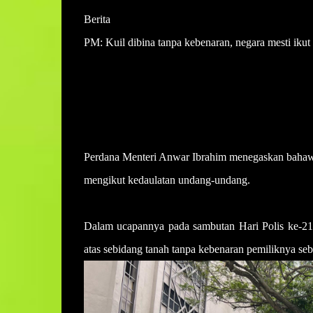
Berita
PM: Kuil dibina tanpa kebenaran, negara mesti iku
Hariz Mohd
Diterbitkan: Mar 25, 2025 10:56 AM
Dikemaskini: 2:51 PM
Perdana Menteri Anwar Ibrahim menegaskan bahawa 
mengikut kedaulatan undang-undang.
Dalam ucapannya pada sambutan Hari Polis ke-218 
atas sebidang tanah tanpa kebenaran pemiliknya se