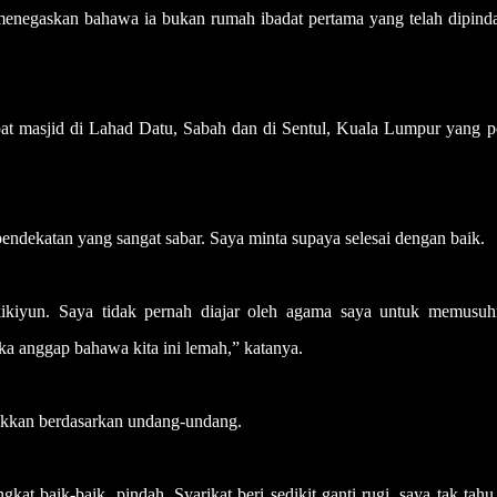
 menegaskan bahawa ia bukan rumah ibadat pertama yang telah dipind
at masjid di Lahad Datu, Sabah dan di Sentul, Kuala Lumpur yang p
pendekatan yang sangat sabar. Saya minta supaya selesai dengan baik.
kiyun. Saya tidak pernah diajar oleh agama saya untuk memusuh
ka anggap bahawa kita ini lemah,” katanya.
egakkan berdasarkan undang-undang.
gkat baik-baik, pindah. Syarikat beri sedikit ganti rugi, saya tak tahu