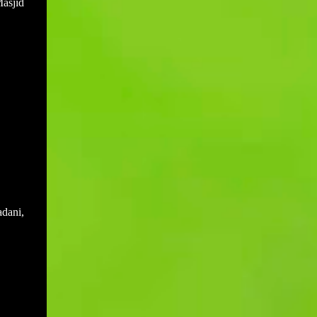
asjid
dilak...
dani,