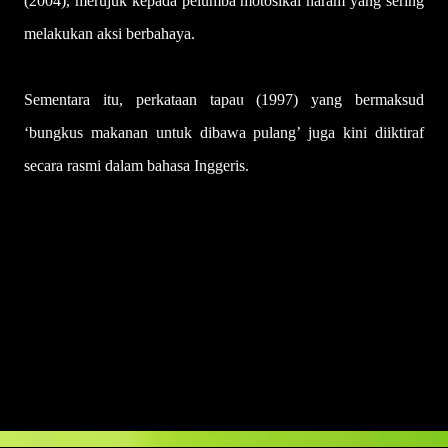
(2004), merujuk kepada pelumba motosikal haram yang sering
melakukan aksi berbahaya.
Sementara itu, perkataan tapau (1997) yang bermaksud
‘bungkus makanan untuk dibawa pulang’ juga kini diiktiraf
secara rasmi dalam bahasa Inggeris.
U
l
a
s
a