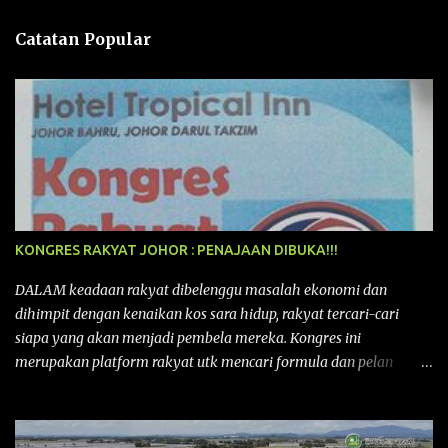
n
Catatan Popular
KONGRES RAKYAT JOHOR : PENAJAAN DIBUKA!!!
DALAM keadaan rakyat dibelenggu masalah ekonomi dan
dihimpit dengan kenaikan kos sara hidup, rakyat tercari-cari
siapa yang akan menjadi pembela mereka. Kongres ini
merupakan platform rakyat utk mencari formula dan pelan
tindakan rakyat utk menghadapi masalah yang membelenggu
segenap kehidupan rakyat. Bermula dengan Kongres Rakyat
pertama yang telah diadakan pada 12 September 2015 di Shah