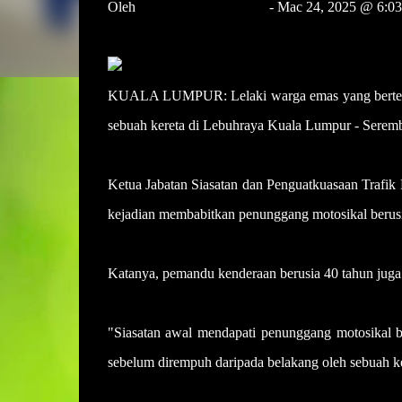
Oleh
Noor Hidayah Tanzizi
- Mac 24, 2025 @ 6:0
hidayah.tanzizi@hmetro.com.my
KUALA LUMPUR: Lelaki warga emas yang berteduh
sebuah kereta di Lebuhraya Kuala Lumpur - Seremba
Ketua Jabatan Siasatan dan Penguatkuasaan Trafi
kejadian membabitkan penunggang motosikal berusia 
Katanya, pemandu kenderaan berusia 40 tahun juga 
"Siasatan awal mendapati penunggang motosikal b
sebelum dirempuh daripada belakang oleh sebuah k