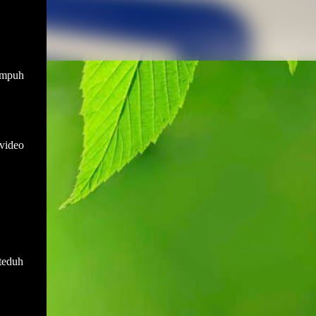
empuh
video
teduh