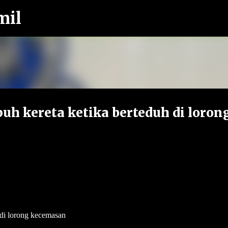
mil
Langkau ke kandungan utama
h kereta ketika berteduh di loron
 di lorong kecemasan