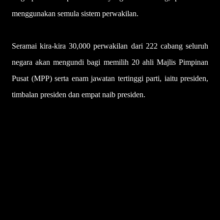
menggunakan semula sistem perwakilan.
Seramai kira-kira 30,000 perwakilan dari 222 cabang seluruh
negara akan mengundi bagi memilih 20 ahli Majlis Pimpinan
Pusat (MPP) serta enam jawatan tertinggi parti, iaitu presiden,
timbalan presiden dan empat naib presiden.
U
l
a
s