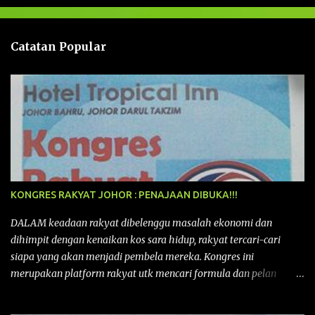
a
n
Catatan Popular
KONGRES RAKYAT JOHOR : PENAJAAN DIBUKA!!!
DALAM keadaan rakyat dibelenggu masalah ekonomi dan
dihimpit dengan kenaikan kos sara hidup, rakyat tercari-cari
siapa yang akan menjadi pembela mereka. Kongres ini
merupakan platform rakyat utk mencari formula dan pelan
tindakan rakyat utk menghadapi masalah yang membelenggu
segenap kehidupan rakyat. Bermula dengan Kongres Rakyat