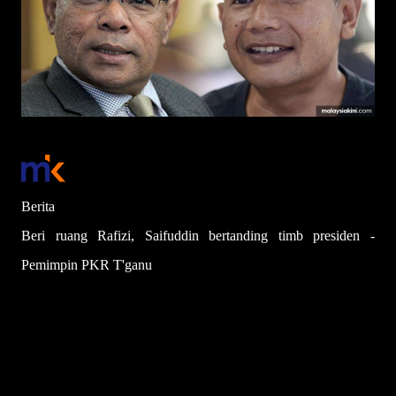
Berita
Beri ruang Rafizi, Saifuddin bertanding timb presiden -
Pemimpin PKR T'ganu
Alyaa Alhadjri
Diterbitkan: Apr 23, 2025 6:56 PM
Dikemaskini: 6:56 PM