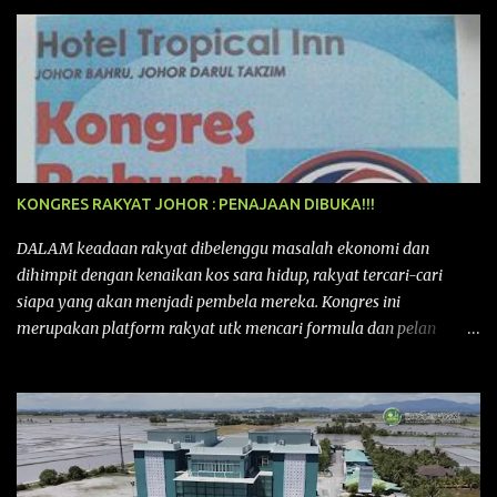
KONGRES RAKYAT JOHOR : PENAJAAN DIBUKA!!!
DALAM keadaan rakyat dibelenggu masalah ekonomi dan
dihimpit dengan kenaikan kos sara hidup, rakyat tercari-cari
siapa yang akan menjadi pembela mereka. Kongres ini
merupakan platform rakyat utk mencari formula dan pelan
tindakan rakyat utk menghadapi masalah yang membelenggu
segenap kehidupan rakyat. Bermula dengan Kongres Rakyat
pertama yang telah diadakan pada 12 September 2015 di Shah
Alam, Selangor, di peringkat kebangsaan dengan tema
“MEMBINA MALAYSIA SEJAHTERA”, Kongre s Rakyat di
peringkat negeri-negeri mula diadakan. Isu-isu rakyat yang telah