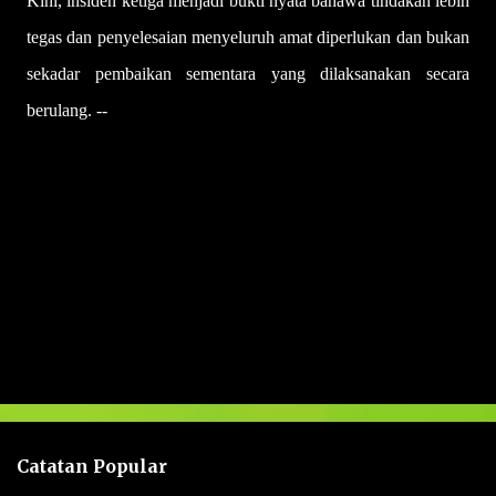
Kini, insiden ketiga menjadi bukti nyata bahawa tindakan lebih
tegas dan penyelesaian menyeluruh amat diperlukan dan bukan
sekadar pembaikan sementara yang dilaksanakan secara
berulang. --
Sinar Harian
U
l
a
s
a
n
Catatan Popular