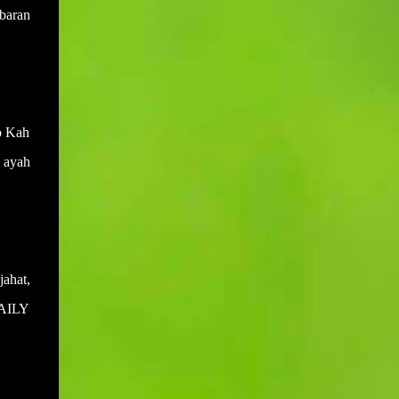
sewaktu mesyuarat yang terdahulu.
baran
Muktamar PAS bukan hanya medan
Disebabkan salah anggap ini menyebabkan
bermuhasabah tetapi juga mampu
adakalanya keputusan yang dicapai di
menyumbang secara langsung kepada
dalam mesyuarat yang lalu akan berlalu
peningkatan kepada pendapatan negeri dan
begitu sahaja akibat daripada tiada
rakyat deng...
daripada mana-mana ahli mesyuarat yang
o Kah
menyentuh atau bertanya dengan
perkembangan keputusan yang telah
 ayah
dicapai. Sebagai contohnya, mesyuarat
telah mencapai keputusan untuk membeli
sebuah van bagi kegunaan operasi sekolah.
Namun disebabkan keputusan ini tidak ada
tindakan daripada mana-mana pihak dan
ahat,
ianya juga tidak dibangkitkan di dalam
mesyuarat yang seterusnya maka ia akan
DAILY
hanya tinggal sebagai keputusan sahaja
tanpa tindakan. Setiap tindakan yang perlu
disiapkan pada atau sebelum tarikh
mesyuarat perlu disahkan sama ada telah