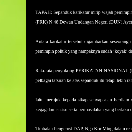
TAPAH: Sepanduk karikatur mirip wajah pemimpin 
(PRK) N.48 Dewan Undangan Negeri (DUN) Ayer K
Antara karikatur tersebut digambarkan seseorang m
pemimpin politik yang nampaknya sudah ‘koyak’ dan 
Rata-rata penyokong PERIKATAN NASIONAL (PN) 
pelbagai tafsiran ke atas sepanduk itu tetapi lebih r
Iaitu merujuk kepada sikap senyap atau berdiam 
kegagalan isu-isu serta permasalahan yang berlaku 
Timbalan Pengerusi DAP, Nga Kor Ming dalam reak