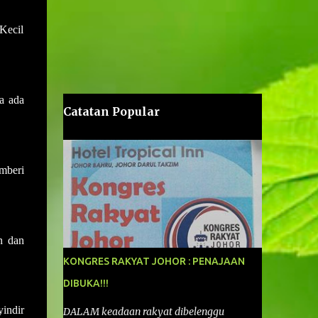
Kecil
ga ada
Catatan Popular
mberi
n dan
KONGRES RAKYAT JOHOR : PENAJAAN
DIBUKA!!!
indir
DALAM keadaan rakyat dibelenggu