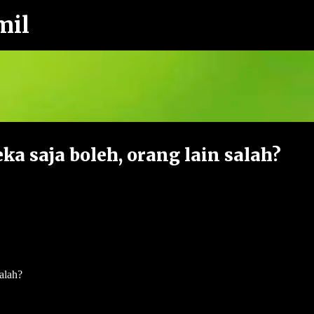
mil
Langkau ke kandungan utama
a saja boleh, orang lain salah?
alah?