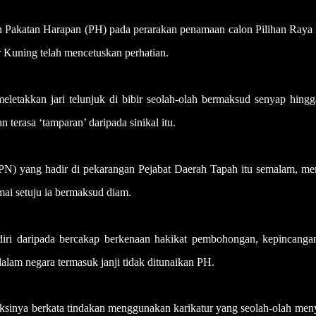
Pakatan Harapan (PH) pada perarakan penamaan calon Pilihan Raya 
uning telah mencetuskan perhatian.
eletakkan jari telunjuk di bibir seolah-olah bermaksud senyap hing
terasa ‘tamparan’ daripada sinikal itu.
yang hadir di pekarangan Pejabat Daerah Tapah itu semalam, me
amai setuju ia bermaksud diam.
diri daripada bercakap berkenaan hakikat pembohongan, kepincanga
dalam negara termasuk janji tidak ditunaikan PH.
sinya berkata tindakan menggunakan karikatur yang seolah-olah meny