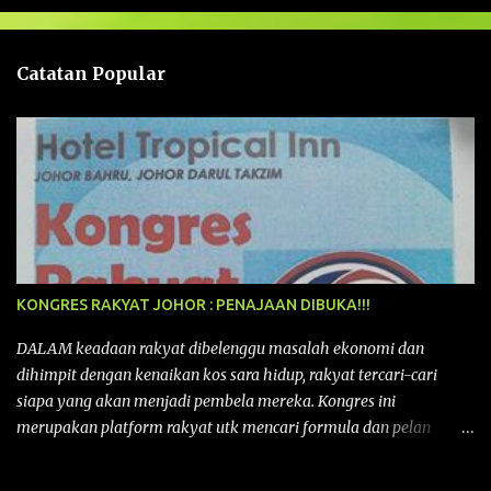
s
a
n
Catatan Popular
KONGRES RAKYAT JOHOR : PENAJAAN DIBUKA!!!
DALAM keadaan rakyat dibelenggu masalah ekonomi dan
dihimpit dengan kenaikan kos sara hidup, rakyat tercari-cari
siapa yang akan menjadi pembela mereka. Kongres ini
merupakan platform rakyat utk mencari formula dan pelan
tindakan rakyat utk menghadapi masalah yang membelenggu
segenap kehidupan rakyat. Bermula dengan Kongres Rakyat