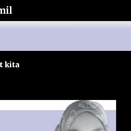
mil
Langkau ke kandungan utama
t kita