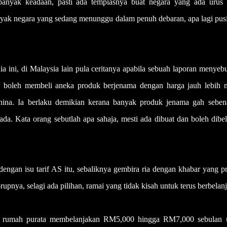
banyak keadaan, pasti ada tempiasnya buat negara yang ada urus 
nyak negara yang sedang menunggu dalam penuh debaran, apa lagi pus
 ini, di Malaysia lain pula ceritanya apabila sebuah laporan menyeb
i boleh membeli aneka produk berjenama dengan harga jauh lebih 
hina. Ia berlaku demikian kerana banyak produk jenama gah seben
ada. Kata orang sebutlah apa sahaja, mesti ada dibuat dan boleh dibel
dengan isu tarif AS itu, sebaliknya gembira ria dengan khabar yang 
rupnya, selagi ada pilihan, ramai yang tidak kisah untuk terus berbelanj
i rumah purata membelanjakan RM5,000 hingga RM7,000 sebulan 