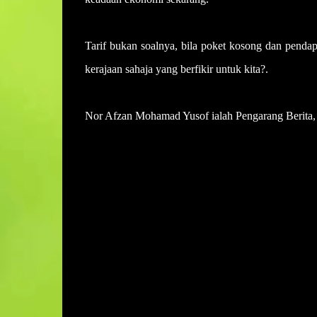
Tarif bukan soalnya, bila poket kosong dan pendapa
kerajaan sahaja yang berfikir untuk kita?.
Nor Afzan Mohamad Yusof ialah Pengarang Berita
U
l
a
s