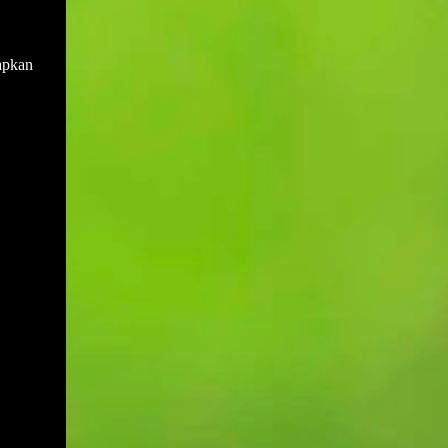
sewaktu mesyuarat yang terdahulu.
Muktamar PAS bukan hanya medan
Disebabkan salah anggap ini menyebabkan
bermuhasabah tetapi juga mampu
adakalanya keputusan yang dicapai di
rapkan
menyumbang secara langsung kepada
dalam mesyuarat yang lalu akan berlalu
peningkatan kepada pendapatan negeri dan
begitu sahaja akibat daripada tiada
rakyat deng...
daripada mana-mana ahli mesyuarat yang
menyentuh atau bertanya dengan
perkembangan keputusan yang telah
dicapai. Sebagai contohnya, mesyuarat
telah mencapai keputusan untuk membeli
sebuah van bagi kegunaan operasi sekolah.
Namun disebabkan keputusan ini tidak ada
tindakan daripada mana-mana pihak dan
ianya juga tidak dibangkitkan di dalam
mesyuarat yang seterusnya maka ia akan
hanya tinggal sebagai keputusan sahaja
tanpa tindakan. Setiap tindakan yang perlu
disiapkan pada atau sebelum tarikh
mesyuarat perlu disahkan sama ada telah