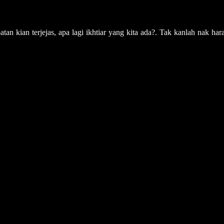
tan kian terjejas, apa lagi ikhtiar yang kita ada?. Tak kanlah nak ha
,
Utusan Malaysia