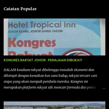
n
Catatan Popular
KONGRES RAKYAT JOHOR : PENAJAAN DIBUKA!!!
DALAM keadaan rakyat dibelenggu masalah ekonomi dan
dihimpit dengan kenaikan kos sara hidup, rakyat tercari-cari
siapa yang akan menjadi pembela mereka. Kongres ini
merupakan platform rakyat utk mencari formula dan pelan
tindakan rakyat utk menghadapi masalah yang membelenggu
segenap kehidupan rakyat. Bermula dengan Kongres Rakyat
pertama yang telah diadakan pada 12 September 2015 di Shah