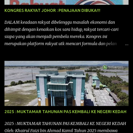
KONGRES RAKYAT JOHOR : PENAJAAN DIBUKA!!!
DALAM keadaan rakyat dibelenggu masalah ekonomi dan
dihimpit dengan kenaikan kos sara hidup, rakyat tercari-cari
siapa yang akan menjadi pembela mereka. Kongres ini
merupakan platform rakyat utk mencari formula dan pelan
tindakan rakyat utk menghadapi masalah yang membelenggu
segenap kehidupan rakyat. Bermula dengan Kongres Rakyat
pertama yang telah diadakan pada 12 September 2015 di Shah
Alam, Selangor, di peringkat kebangsaan dengan tema
“MEMBINA MALAYSIA SEJAHTERA”, Kongre s Rakyat di
peringkat negeri-negeri mula diadakan. Isu-isu rakyat yang telah
ditimbulkan di peringkat kebangsaan termasuklah isu-isu
ekonomi, sosial, pendidikan, pengurusan sumber, kesihatan,
budaya, pembangunan bandar dan desa, kos dan kualiti hidup
2025 : MUKTAMAR TAHUNAN PAS KEMBALI KE NEGERI KEDAH
dan perundangan. Di peringkat negeri pula, isu akan dijuruskan
dengan lebih terperinci perkara-perkara tersebut dengan keadaan
2025 : MUKTAMAR TAHUNAN PAS KEMBALI KE NEGERI KEDAH
setempat. Kongres Rakyat Johor ini akan melibat pelbagai pihak
Oleh: Khairul Faizi bin Ahmad Kamil Tahun 2025 membawa