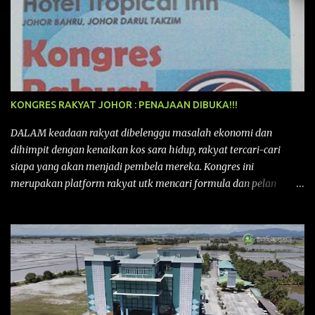
KONGRES RAKYAT JOHOR : PENAJAAN DIBUKA!!!
DALAM keadaan rakyat dibelenggu masalah ekonomi dan
dihimpit dengan kenaikan kos sara hidup, rakyat tercari-cari
siapa yang akan menjadi pembela mereka. Kongres ini
merupakan platform rakyat utk mencari formula dan pelan
tindakan rakyat utk menghadapi masalah yang membelenggu
segenap kehidupan rakyat. Bermula dengan Kongres Rakyat
pertama yang telah diadakan pada 12 September 2015 di Shah
Alam, Selangor, di peringkat kebangsaan dengan tema
“MEMBINA MALAYSIA SEJAHTERA”, Kongre s Rakyat di
peringkat negeri-negeri mula diadakan. Isu-isu rakyat yang telah
ditimbulkan di peringkat kebangsaan termasuklah isu-isu