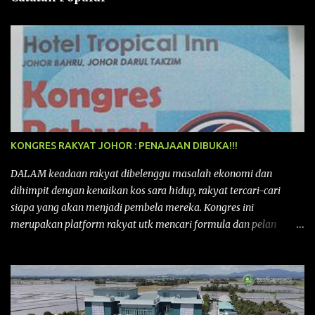
KONGRES RAKYAT JOHOR : PENAJAAN DIBUKA!!!
DALAM keadaan rakyat dibelenggu masalah ekonomi dan
dihimpit dengan kenaikan kos sara hidup, rakyat tercari-cari
siapa yang akan menjadi pembela mereka. Kongres ini
merupakan platform rakyat utk mencari formula dan pelan
tindakan rakyat utk menghadapi masalah yang membelenggu
segenap kehidupan rakyat. Bermula dengan Kongres Rakyat
pertama yang telah diadakan pada 12 September 2015 di Shah
Alam, Selangor, di peringkat kebangsaan dengan tema
“MEMBINA MALAYSIA SEJAHTERA”, Kongre s Rakyat di