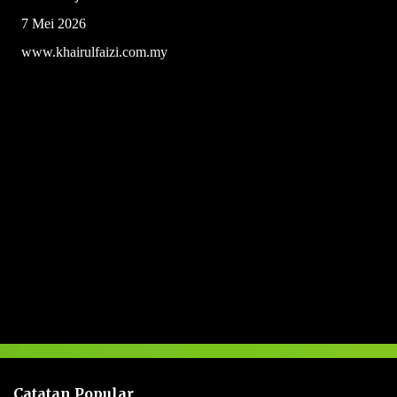
7 Mei 2026
www.khairulfaizi.com.my
U
l
a
s
a
n
Catatan Popular