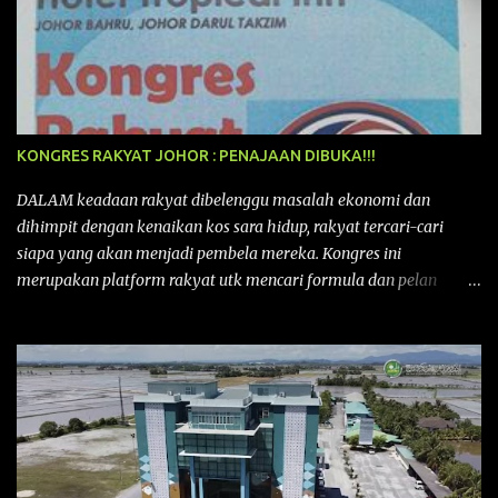
KONGRES RAKYAT JOHOR : PENAJAAN DIBUKA!!!
DALAM keadaan rakyat dibelenggu masalah ekonomi dan
dihimpit dengan kenaikan kos sara hidup, rakyat tercari-cari
siapa yang akan menjadi pembela mereka. Kongres ini
merupakan platform rakyat utk mencari formula dan pelan
tindakan rakyat utk menghadapi masalah yang membelenggu
segenap kehidupan rakyat. Bermula dengan Kongres Rakyat
pertama yang telah diadakan pada 12 September 2015 di Shah
Alam, Selangor, di peringkat kebangsaan dengan tema
“MEMBINA MALAYSIA SEJAHTERA”, Kongre s Rakyat di
peringkat negeri-negeri mula diadakan. Isu-isu rakyat yang telah
ditimbulkan di peringkat kebangsaan termasuklah isu-isu
ekonomi, sosial, pendidikan, pengurusan sumber, kesihatan,