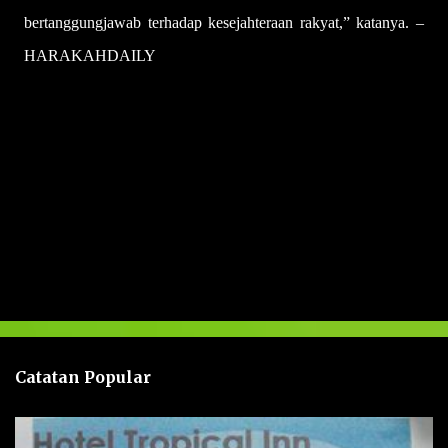
bertanggungjawab terhadap kesejahteraan rakyat,” katanya. –
HARAKAHDAILY
U
l
a
s
a
n
Catatan Popular