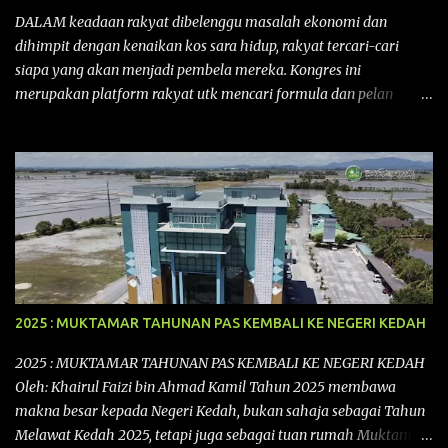
DALAM keadaan rakyat dibelenggu masalah ekonomi dan
dihimpit dengan kenaikan kos sara hidup, rakyat tercari-cari
siapa yang akan menjadi pembela mereka. Kongres ini
merupakan platform rakyat utk mencari formula dan pelan
tindakan rakyat utk menghadapi masalah yang membelenggu
segenap kehidupan rakyat. Bermula dengan Kongres Rakyat
pertama yang telah diadakan pada 12 September 2015 di Shah
Alam, Selangor, di peringkat kebangsaan dengan tema
“MEMBINA MALAYSIA SEJAHTERA”, Kongre s Rakyat di
peringkat negeri-negeri mula diadakan. Isu-isu rakyat yang telah
ditimbulkan di peringkat kebangsaan termasuklah isu-isu
ekonomi, sosial, pendidikan, pengurusan sumber, kesihatan,
budaya, pembangunan bandar dan desa, kos dan kualiti hidup
2025 : MUKTAMAR TAHUNAN PAS KEMBALI KE NEGERI KEDAH
dan perundangan. Di peringkat negeri pula, isu akan dijuruskan
dengan lebih terperinci perkara-perkara tersebut dengan keadaan
2025 : MUKTAMAR TAHUNAN PAS KEMBALI KE NEGERI KEDAH
setempat. Kongres Rakyat Johor ini akan melibat pelbagai pihak
Oleh: Khairul Faizi bin Ahmad Kamil Tahun 2025 membawa
dari pelbagai latar belakang yang ingin ...
makna besar kepada Negeri Kedah, bukan sahaja sebagai Tahun
Melawat Kedah 2025, tetapi juga sebagai tuan rumah Muktamar