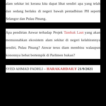
alam sekitar ini kerana kita dapat lihat sendiri apa yang telah
dan sedang berlaku di negeri bawah pentadbiran PH seperti
Selangor dan Pulau Pinang.
Apa pendirian Anwar terhadap Projek
Tambak Laut
yang akan
memusnahkan ekosistem alam sekitar di negeri kelahirannya
sendiri, Pulau Pinang? Anwar terus diam membisu walaupun
kononnya hebat bertempik di Parlimen bukan?
SYED AHMAD FADHLI –
HARAKAHDAILY
21/9/2021
LAPORAN BERITA