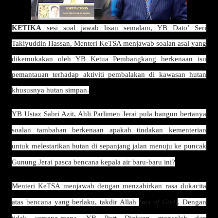
KETIKA
sesi soal jawab lisan semalam, YB Dato’ Seri
Takiyuddin Hassan, Menteri KeTSA menjawab soalan asal yang
dikemukakan oleh YB Ketua Pembangkang berkenaan isu
pemantauan terhadap aktiviti pembalakan di kawasan hutan
khususnya hutan simpan.
YB Ustaz Sabri Azit, Ahli Parlimen Jerai pula bangun bertanya
soalan tambahan berkenaan apakah tindakan kementerian
untuk melestarikan hutan di sepanjang jalan menuju ke puncak
Gunung Jerai pasca bencana kepala air baru-baru ini?
Menteri KeTSA menjawab dengan menzahirkan rasa dukacita
atas bencana yang berlaku, takdir Allah
(act of God)
. Dengan