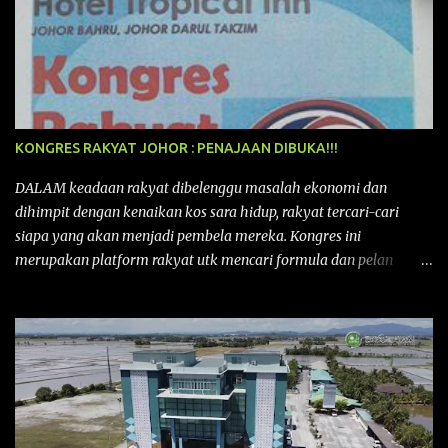
KONGRES RAKYAT JOHOR : PENAJAAN DIBUKA!!!
DALAM keadaan rakyat dibelenggu masalah ekonomi dan
dihimpit dengan kenaikan kos sara hidup, rakyat tercari-cari
siapa yang akan menjadi pembela mereka. Kongres ini
merupakan platform rakyat utk mencari formula dan pelan
tindakan rakyat utk menghadapi masalah yang membelenggu
segenap kehidupan rakyat. Bermula dengan Kongres Rakyat
pertama yang telah diadakan pada 12 September 2015 di Shah
Alam, Selangor, di peringkat kebangsaan dengan tema
“MEMBINA MALAYSIA SEJAHTERA”, Kongre s Rakyat di
peringkat negeri-negeri mula diadakan. Isu-isu rakyat yang telah
ditimbulkan di peringkat kebangsaan termasuklah isu-isu