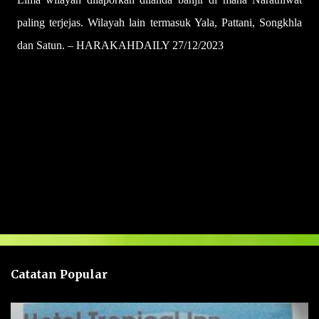
paling terjejas. Wilayah lain termasuk Yala, Pattani, Songkhla
dan Satun. – HARAKAHDAILY 27/12/2023
U
l
a
s
a
n
Catatan Popular