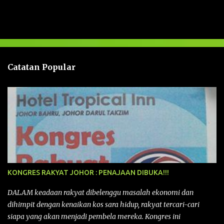
l
a
s
a
n
Catatan Popular
KONGRES RAKYAT JOHOR : PENAJAAN DIBUKA!!!
DALAM keadaan rakyat dibelenggu masalah ekonomi dan
dihimpit dengan kenaikan kos sara hidup, rakyat tercari-cari
siapa yang akan menjadi pembela mereka. Kongres ini