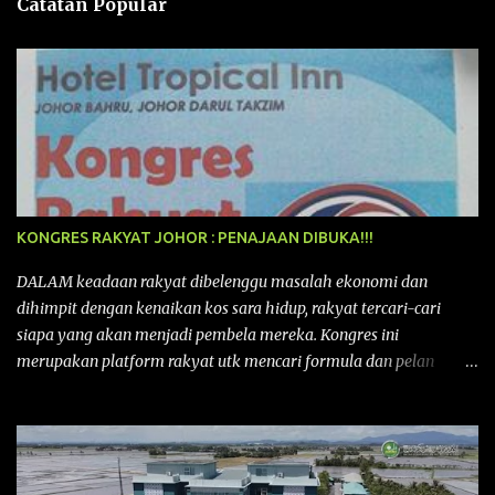
Catatan Popular
KONGRES RAKYAT JOHOR : PENAJAAN DIBUKA!!!
DALAM keadaan rakyat dibelenggu masalah ekonomi dan
dihimpit dengan kenaikan kos sara hidup, rakyat tercari-cari
siapa yang akan menjadi pembela mereka. Kongres ini
merupakan platform rakyat utk mencari formula dan pelan
tindakan rakyat utk menghadapi masalah yang membelenggu
segenap kehidupan rakyat. Bermula dengan Kongres Rakyat
pertama yang telah diadakan pada 12 September 2015 di Shah
Alam, Selangor, di peringkat kebangsaan dengan tema
“MEMBINA MALAYSIA SEJAHTERA”, Kongre s Rakyat di