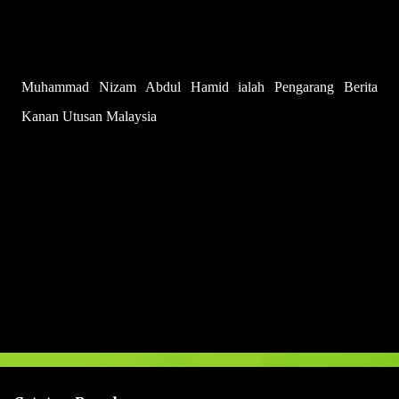
Muhammad Nizam Abdul Hamid ialah Pengarang Berita
Kanan Utusan Malaysia
U
l
a
s
a
n