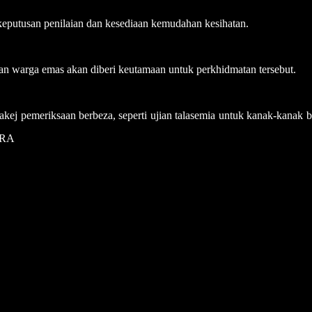
eputusan penilaian dan kesediaan kemudahan kesihatan.
dan warga emas akan diberi keutamaan untuk perkhidmatan tersebut.
ej pemeriksaan berbeza, seperti ujian talasemia untuk kanak-kanak 
ARA