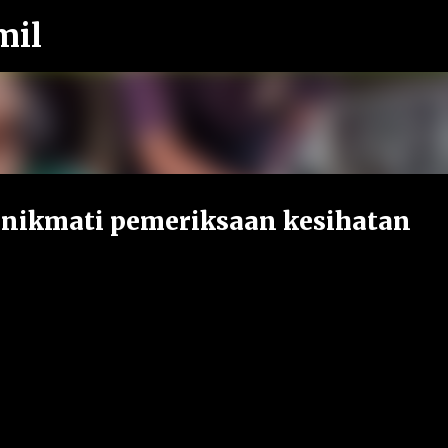
mil
Langkau ke kandungan utama
a nikmati pemeriksaan kesihatan