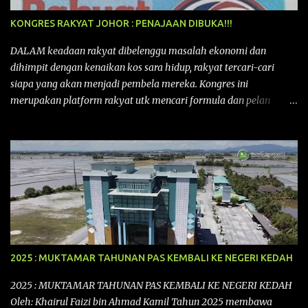
KONGRES RAKYAT JOHOR : PENAJAAN DIBUKA!!!
DALAM keadaan rakyat dibelenggu masalah ekonomi dan
dihimpit dengan kenaikan kos sara hidup, rakyat tercari-cari
siapa yang akan menjadi pembela mereka. Kongres ini
merupakan platform rakyat utk mencari formula dan pelan
tindakan rakyat utk menghadapi masalah yang membelenggu
segenap kehidupan rakyat. Bermula dengan Kongres Rakyat
pertama yang telah diadakan pada 12 September 2015 di Shah
Alam, Selangor, di peringkat kebangsaan dengan tema
“MEMBINA MALAYSIA SEJAHTERA”, Kongre s Rakyat di
peringkat negeri-negeri mula diadakan. Isu-isu rakyat yang telah
ditimbulkan di peringkat kebangsaan termasuklah isu-isu
ekonomi, sosial, pendidikan, pengurusan sumber, kesihatan,
budaya, pembangunan bandar dan desa, kos dan kualiti hidup
2025 : MUKTAMAR TAHUNAN PAS KEMBALI KE NEGERI KEDAH
dan perundangan. Di peringkat negeri pula, isu akan dijuruskan
dengan lebih terperinci perkara-perkara tersebut dengan keadaan
2025 : MUKTAMAR TAHUNAN PAS KEMBALI KE NEGERI KEDAH
setempat. Kongres Rakyat Johor ini akan melibat pelbagai pihak
Oleh: Khairul Faizi bin Ahmad Kamil Tahun 2025 membawa