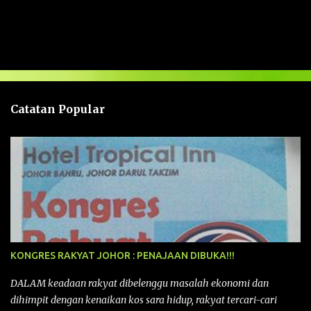
U
l
a
s
a
n
Catatan Popular
KONGRES RAKYAT JOHOR : PENAJAAN DIBUKA!!!
DALAM keadaan rakyat dibelenggu masalah ekonomi dan
dihimpit dengan kenaikan kos sara hidup, rakyat tercari-cari