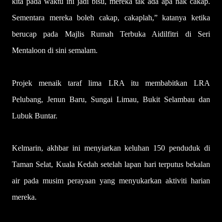
kita pada waktu ini jadi bisu, mereka tak ada apa nak cakap.
Sementara mereka boleh cakap, cakaplah,” katanya ketika
berucap pada Majlis Rumah Terbuka Aidilfitri di Seri
Mentaloon di sini semalam.
Projek menaik taraf lima LRA itu membabitkan LRA
Pelubang, Jenun Baru, Sungai Limau, Bukit Selambau dan
Lubuk Buntar.
Kelmarin, akhbar ini menyiarkan keluhan 150 penduduk di
Taman Selat, Kuala Kedah setelah lapan hari terputus bekalan
air pada musim perayaan yang menyukarkan aktiviti harian
mereka.