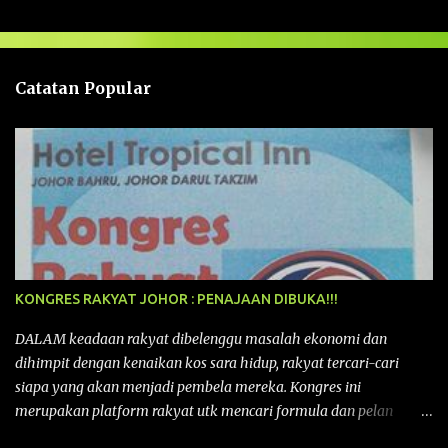
s
a
n
Catatan Popular
KONGRES RAKYAT JOHOR : PENAJAAN DIBUKA!!!
DALAM keadaan rakyat dibelenggu masalah ekonomi dan
dihimpit dengan kenaikan kos sara hidup, rakyat tercari-cari
siapa yang akan menjadi pembela mereka. Kongres ini
merupakan platform rakyat utk mencari formula dan pelan
tindakan rakyat utk menghadapi masalah yang membelenggu