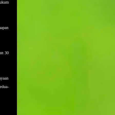
sewaktu mesyuarat yang terdahulu.
hukum
Muktamar PAS bukan hanya medan
Disebabkan salah anggap ini menyebabkan
bermuhasabah tetapi juga mampu
adakalanya keputusan yang dicapai di
menyumbang secara langsung kepada
dalam mesyuarat yang lalu akan berlalu
peningkatan kepada pendapatan negeri dan
begitu sahaja akibat daripada tiada
uapan
rakyat deng...
daripada mana-mana ahli mesyuarat yang
menyentuh atau bertanya dengan
perkembangan keputusan yang telah
dicapai. Sebagai contohnya, mesyuarat
an 30
telah mencapai keputusan untuk membeli
sebuah van bagi kegunaan operasi sekolah.
Namun disebabkan keputusan ini tidak ada
tindakan daripada mana-mana pihak dan
ayaan
ianya juga tidak dibangkitkan di dalam
edua-
mesyuarat yang seterusnya maka ia akan
hanya tinggal sebagai keputusan sahaja
tanpa tindakan. Setiap tindakan yang perlu
disiapkan pada atau sebelum tarikh
mesyuarat perlu disahkan sama ada telah