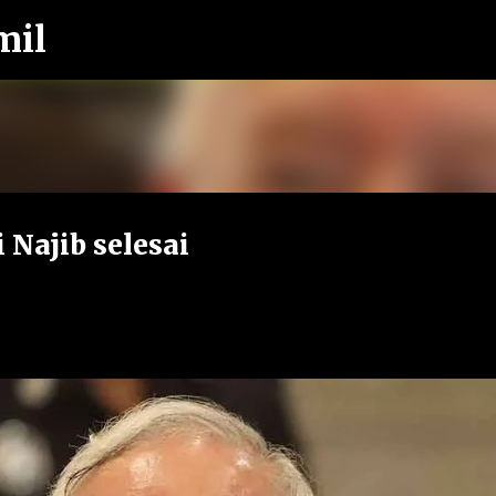
mil
Langkau ke kandungan utama
 Najib selesai