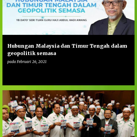
t
a
t
a
n
Hubungan Malaysia dan Timur Tengah dalam
geopolitik semasa
pada
Februari 26, 2021
0